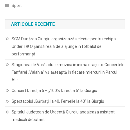
Sport
ARTICOLE RECENTE
SCM Dunărea Giurgiu organizează selecție pentru echipa
Under 19! O șansă reală de a ajunge în fotbalul de
performanță
Stagiunea de Vară aduce muzica în inima orașului! Concertele
Fanfarei „Valahia” vă așteaptă în fiecare miercuri în Parcul
Alei
Concert Direcția 5 – „100% Directia 5” la Giurgiu
Spectacolul „Bărbații la 40, Femeile la 43” la Giurgiu
Spitalul Județean de Urgență Giurgiu angajeaza asistenti
medicali debutanti