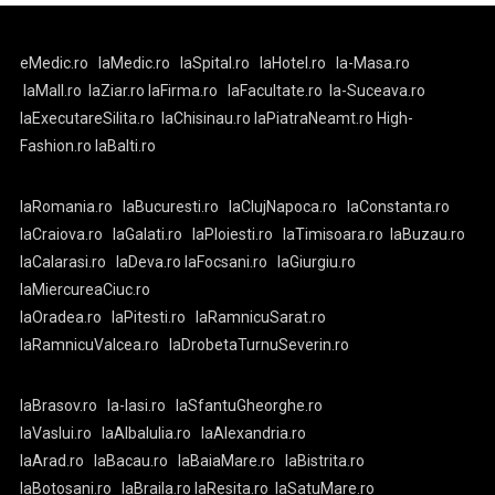
eMedic.ro
laMedic.ro
laSpital.ro
laHotel.ro
la-Masa.ro
laMall.ro
laZiar.ro
laFirma.ro
laFacultate.ro
la-Suceava.ro
laExecutareSilita.ro
laChisinau.ro
laPiatraNeamt.ro
High-
Fashion.ro
laBalti.ro
laRomania.ro
laBucuresti.ro
laClujNapoca.ro
laConstanta.ro
laCraiova.ro
laGalati.ro
laPloiesti.ro
laTimisoara.ro
laBuzau.ro
laCalarasi.ro
laDeva.ro
laFocsani.ro
laGiurgiu.ro
laMiercureaCiuc.ro
laOradea.ro
laPitesti.ro
laRamnicuSarat.ro
laRamnicuValcea.ro
laDrobetaTurnuSeverin.ro
laBrasov.ro
la-Iasi.ro
laSfantuGheorghe.ro
laVaslui.ro
laAlbaIulia.ro
laAlexandria.ro
laArad.ro
laBacau.ro
laBaiaMare.ro
laBistrita.ro
laBotosani.ro
laBraila.ro
laResita.ro
laSatuMare.ro