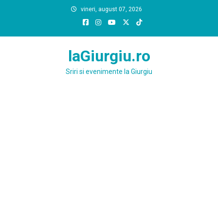
Skip
vineri, august 07, 2026
to
content
laGiurgiu.ro
Sriri si evenimente la Giurgiu