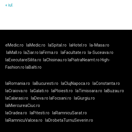
« iul.
eMedic.ro
laMedic.ro
laSpital.ro
laHotel.ro
la-Masa.ro
laMall.ro
laZiar.ro
laFirma.ro
laFacultate.ro
la-Suceava.ro
laExecutareSilita.ro
laChisinau.ro
laPiatraNeamt.ro
High-
Fashion.ro
laBalti.ro
laRomania.ro
laBucuresti.ro
laClujNapoca.ro
laConstanta.ro
laCraiova.ro
laGalati.ro
laPloiesti.ro
laTimisoara.ro
laBuzau.ro
laCalarasi.ro
laDeva.ro
laFocsani.ro
laGiurgiu.ro
laMiercureaCiuc.ro
laOradea.ro
laPitesti.ro
laRamnicuSarat.ro
laRamnicuValcea.ro
laDrobetaTurnuSeverin.ro