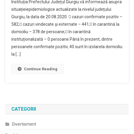
Instituția Prefectului Județul Giurgiu vă informează asupra
De
situațieiepidemiologice actualizate la nivelul județului
Presa
Giurgiu, la data de 20.08.2020:  cazuri confirmate pozitiv –
–
582; cazuri vindecate și externate – 441; în carantină la
20.08.2020
domiciliu – 378 de persoane; în carantină
instituționalizată – 0 persoane.Până în prezent, dintre
persoanele confirmate pozitiv, 40 sunt în izolarela domiciliu
la […]
Continue Reading
CATEGORII
Divertisment