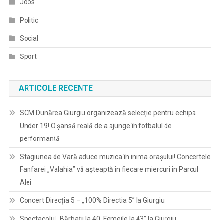
Jobs
Politic
Social
Sport
ARTICOLE RECENTE
SCM Dunărea Giurgiu organizează selecție pentru echipa
Under 19! O șansă reală de a ajunge în fotbalul de
performanță
Stagiunea de Vară aduce muzica în inima orașului! Concertele
Fanfarei „Valahia” vă așteaptă în fiecare miercuri în Parcul
Alei
Concert Direcția 5 – „100% Directia 5” la Giurgiu
Spectacolul „Bărbații la 40, Femeile la 43” la Giurgiu