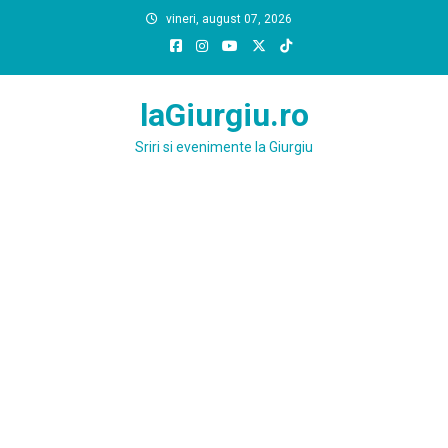
Skip
vineri, august 07, 2026
to
content
laGiurgiu.ro
Sriri si evenimente la Giurgiu