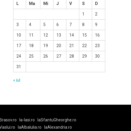
L
Ma
Mi
J
V
S
D
1
2
3
4
5
6
7
8
9
10
11
12
13
14
15
16
17
18
19
20
21
22
23
24
25
26
27
28
29
30
31
« iul.
Brasov.ro
la-Iasi.ro
laSfantuGheorghe.ro
aVaslui.ro
laAlbaIulia.ro
laAlexandria.ro