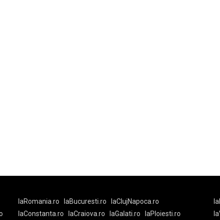
laRomania.ro
laBucuresti.ro
laClujNapoca.ro
la
o
laConstanta.ro
laCraiova.ro
laGalati.ro
laPloiesti.ro
l