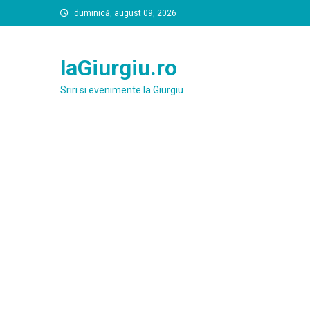
Skip
duminică, august 09, 2026
to
content
laGiurgiu.ro
Sriri si evenimente la Giurgiu