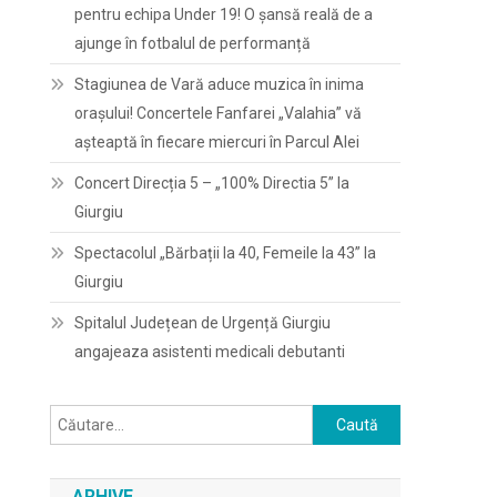
pentru echipa Under 19! O șansă reală de a
ajunge în fotbalul de performanță
Stagiunea de Vară aduce muzica în inima
orașului! Concertele Fanfarei „Valahia” vă
așteaptă în fiecare miercuri în Parcul Alei
Concert Direcția 5 – „100% Directia 5” la
Giurgiu
Spectacolul „Bărbații la 40, Femeile la 43” la
Giurgiu
Spitalul Județean de Urgență Giurgiu
angajeaza asistenti medicali debutanti
Caută
după:
ARHIVE