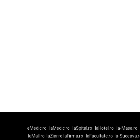
eMedic.ro
laMedic.ro
laSpital.ro
laHotel.ro
la-Masa.ro
laMall.ro
laZiar.ro
laFirma.ro
laFacultate.ro
la-Suceava.r