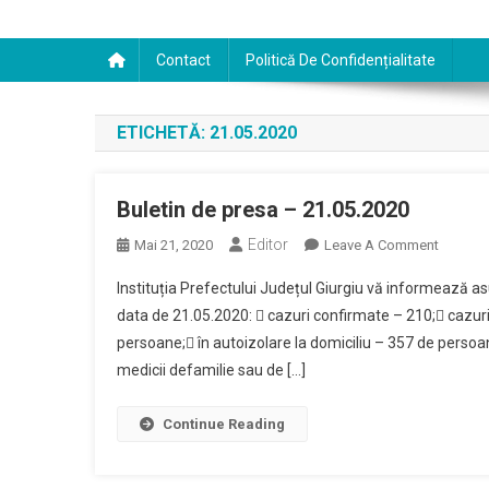
Contact
Politică De Confidențialitate
ETICHETĂ:
21.05.2020
Buletin de presa – 21.05.2020
Editor
On
Mai 21, 2020
Leave A Comment
Buletin
Instituția Prefectului Județul Giurgiu vă informează asu
De
data de 21.05.2020:  cazuri confirmate – 210; cazuri 
Presa
persoane; în autoizolare la domiciliu – 357 de persoa
–
medicii defamilie sau de […]
21.05.2
Continue Reading