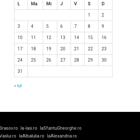
L
Ma
Mi
J
V
S
D
1
2
3
4
5
6
7
8
9
10
11
12
13
14
15
16
17
18
19
20
21
22
23
24
25
26
27
28
29
30
31
« iul.
Brasov.ro
la-Iasi.ro
laSfantuGheorghe.ro
aVaslui.ro
laAlbaIulia.ro
laAlexandria.ro