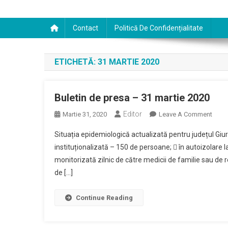
Contact
Politică De Confidențialitate
ETICHETĂ:
31 MARTIE 2020
Buletin de presa – 31 martie 2020
Editor
On
Martie 31, 2020
Leave A Comment
Bulet
Situația epidemiologică actualizată pentru județul Giurg
De
instituționalizată – 150 de persoane;  în autoizolare
Presa
monitorizată zilnic de către medicii de familie sau de r
–
de […]
31
Marti
2020
Continue Reading