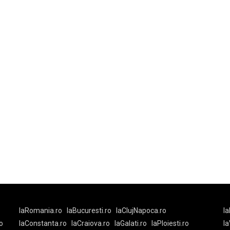
laRomania.ro
laBucuresti.ro
laClujNapoca.ro
la
o
laConstanta.ro
laCraiova.ro
laGalati.ro
laPloiesti.ro
l