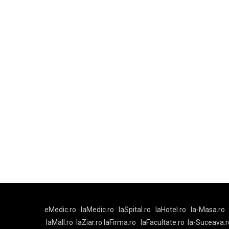
eMedic.ro
laMedic.ro
laSpital.ro
laHotel.ro
la-Masa.ro
laMall.ro
laZiar.ro
laFirma.ro
laFacultate.ro
la-Suceava.r