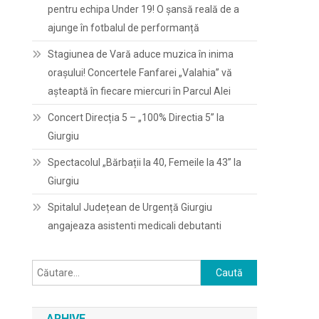
pentru echipa Under 19! O șansă reală de a
ajunge în fotbalul de performanță
Stagiunea de Vară aduce muzica în inima
orașului! Concertele Fanfarei „Valahia” vă
așteaptă în fiecare miercuri în Parcul Alei
Concert Direcția 5 – „100% Directia 5” la
Giurgiu
Spectacolul „Bărbații la 40, Femeile la 43” la
Giurgiu
Spitalul Județean de Urgență Giurgiu
angajeaza asistenti medicali debutanti
Caută
după:
ARHIVE