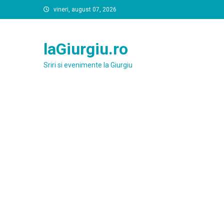
Skip
vineri, august 07, 2026
to
content
laGiurgiu.ro
Sriri si evenimente la Giurgiu