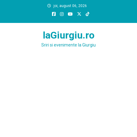
Skip
joi, august 06, 2026
to
content
laGiurgiu.ro
Sriri si evenimente la Giurgiu