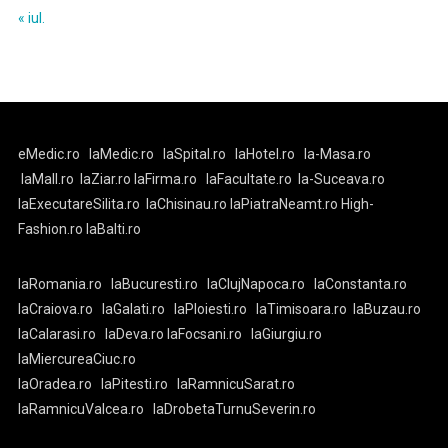
« iul.
eMedic.ro
laMedic.ro
laSpital.ro
laHotel.ro
la-Masa.ro
laMall.ro
laZiar.ro
laFirma.ro
laFacultate.ro
la-Suceava.ro
laExecutareSilita.ro
laChisinau.ro
laPiatraNeamt.ro
High-
Fashion.ro
laBalti.ro
laRomania.ro
laBucuresti.ro
laClujNapoca.ro
laConstanta.ro
laCraiova.ro
laGalati.ro
laPloiesti.ro
laTimisoara.ro
laBuzau.ro
laCalarasi.ro
laDeva.ro
laFocsani.ro
laGiurgiu.ro
laMiercureaCiuc.ro
laOradea.ro
laPitesti.ro
laRamnicuSarat.ro
laRamnicuValcea.ro
laDrobetaTurnuSeverin.ro