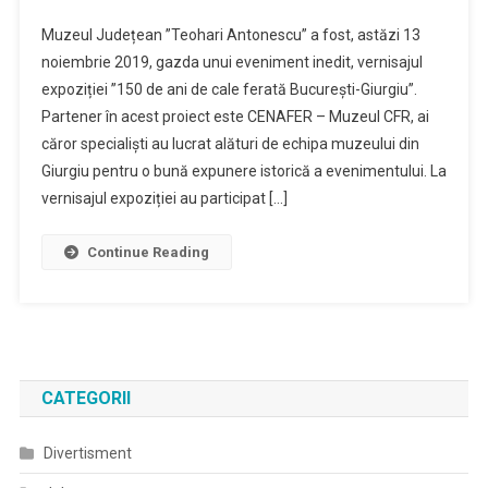
150
Muzeul Județean ”Teohari Antonescu” a fost, astăzi 13
De
noiembrie 2019, gazda unui eveniment inedit, vernisajul
Ani
expoziției ”150 de ani de cale ferată București-Giurgiu”.
De
Partener în acest proiect este CENAFER – Muzeul CFR, ai
Cale
Ferata
căror specialiști au lucrat alături de echipa muzeului din
BUCUREȘTI-
Giurgiu pentru o bună expunere istorică a evenimentului. La
GIURGIU
vernisajul expoziției au participat […]
Continue Reading
CATEGORII
Divertisment