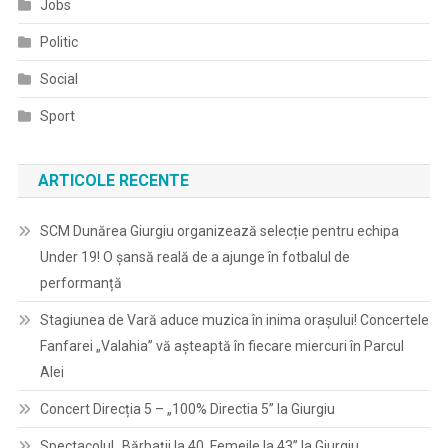
Jobs
Politic
Social
Sport
ARTICOLE RECENTE
SCM Dunărea Giurgiu organizează selecție pentru echipa
Under 19! O șansă reală de a ajunge în fotbalul de
performanță
Stagiunea de Vară aduce muzica în inima orașului! Concertele
Fanfarei „Valahia” vă așteaptă în fiecare miercuri în Parcul
Alei
Concert Direcția 5 – „100% Directia 5” la Giurgiu
Spectacolul „Bărbații la 40, Femeile la 43” la Giurgiu