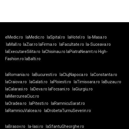
eMedic.ro
laMedic.ro
laSpital.ro
laHotel.ro
la-Masa.ro
laMall.ro
laZiar.ro
laFirma.ro
laFacultate.ro
la-Suceava.ro
laExecutareSilita.ro
laChisinau.ro
laPiatraNeamt.ro
High-
Fashion.ro
laBalti.ro
laRomania.ro
laBucuresti.ro
laClujNapoca.ro
laConstanta.ro
laCraiova.ro
laGalati.ro
laPloiesti.ro
laTimisoara.ro
laBuzau.ro
laCalarasi.ro
laDeva.ro
laFocsani.ro
laGiurgiu.ro
laMiercureaCiuc.ro
laOradea.ro
laPitesti.ro
laRamnicuSarat.ro
laRamnicuValcea.ro
laDrobetaTurnuSeverin.ro
laBrasov.ro
la-Iasi.ro
laSfantuGheorghe.ro