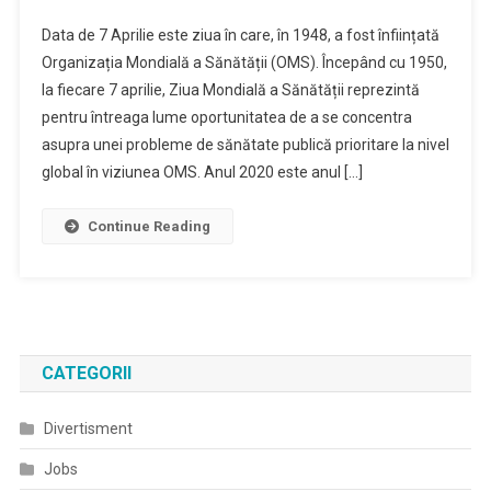
Mesajul
Data de 7 Aprilie este ziua în care, în 1948, a fost înființată
Prefectului
Organizația Mondială a Sănătății (OMS). Începând cu 1950,
Județului
la fiecare 7 aprilie, Ziua Mondială a Sănătății reprezintă
Giurgiu,
pentru întreaga lume oportunitatea de a se concentra
Cu
Ocazia
asupra unei probleme de sănătate publică prioritare la nivel
Zilei
global în viziunea OMS. Anul 2020 este anul […]
Mondiale
A
Continue Reading
Sănătății
CATEGORII
Divertisment
Jobs