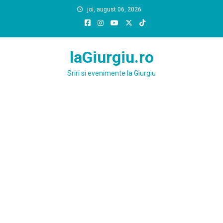
Skip
joi, august 06, 2026
to
content
laGiurgiu.ro
Sriri si evenimente la Giurgiu