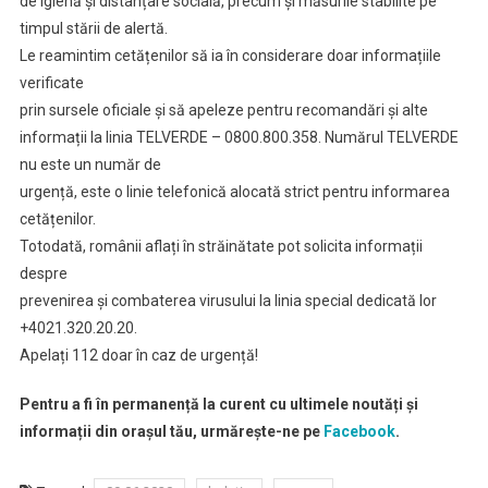
de igienă și distanțare socială, precum și măsurile stabilite pe
timpul stării de alertă.
Le reamintim cetățenilor să ia în considerare doar informațiile
verificate
prin sursele oficiale și să apeleze pentru recomandări și alte
informații la linia TELVERDE – 0800.800.358. Numărul TELVERDE
nu este un număr de
urgență, este o linie telefonică alocată strict pentru informarea
cetățenilor.
Totodată, românii aflați în străinătate pot solicita informații
despre
prevenirea și combaterea virusului la linia special dedicată lor
+4021.320.20.20.
Apelați 112 doar în caz de urgență!
Pentru a fi în permanență la curent cu ultimele noutăți și
informații din orașul tău, urmărește-ne pe
Facebook
.