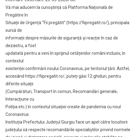
Vă mai aducem la cunoștință că Platforma Națională de
Pregătire în
Situații de Urgență “Fii pregătit” (https://fiipregatit.ro/), principala
sursă de
informații despre măsurile de siguranță și reacție în caz de
dezastru, a fost
updatată pentru a veni în sprijinul cetățenilor români inclusiv, în
contextul
existenței confirmării noului Coronavirus, pe teritoriul țării. Astfel,
accesând https://fiipregatit.ro/, puteți găsi 12 ghiduri, pentru
diferite situații
(Cumpărături, Transport în comun, Recomandări generale,
Interacțiune cu
Poliția etc.) în contextul situației create de pandemia cu noul
Coronavirus.
Instituția Prefectului Județul Giurgiu face un apel către locuitorii
județului să respecte recomandările specialiștilor privind normele