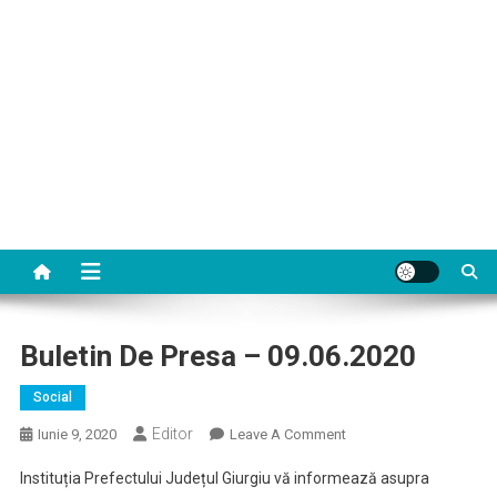
Buletin De Presa – 09.06.2020
Social
Editor
On
Iunie 9, 2020
Leave A Comment
Buletin
Instituția Prefectului Județul Giurgiu vă informează asupra
De