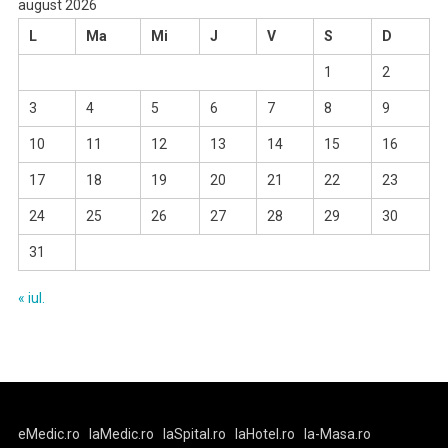
august 2026
L
Ma
Mi
J
V
S
D
1
2
3
4
5
6
7
8
9
10
11
12
13
14
15
16
17
18
19
20
21
22
23
24
25
26
27
28
29
30
31
« iul.
eMedic.ro
laMedic.ro
laSpital.ro
laHotel.ro
la-Masa.ro