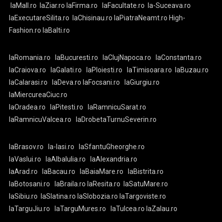
laMall.ro
laZiar.ro
laFirma.ro
laFacultate.ro
la-Suceava.ro
laExecutareSilita.ro
laChisinau.ro
laPiatraNeamt.ro
High-
Fashion.ro
laBalti.ro
laRomania.ro
laBucuresti.ro
laClujNapoca.ro
laConstanta.ro
laCraiova.ro
laGalati.ro
laPloiesti.ro
laTimisoara.ro
laBuzau.ro
laCalarasi.ro
laDeva.ro
laFocsani.ro
laGiurgiu.ro
laMiercureaCiuc.ro
laOradea.ro
laPitesti.ro
laRamnicuSarat.ro
laRamnicuValcea.ro
laDrobetaTurnuSeverin.ro
laBrasov.ro
la-Iasi.ro
laSfantuGheorghe.ro
laVaslui.ro
laAlbaIulia.ro
laAlexandria.ro
laArad.ro
laBacau.ro
laBaiaMare.ro
laBistrita.ro
laBotosani.ro
laBraila.ro
laResita.ro
laSatuMare.ro
laSibiu.ro
laSlatina.ro
laSlobozia.ro
laTargoviste.ro
laTarguJiu.ro
laTarguMures.ro
laTulcea.ro
laZalau.ro