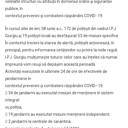
celelalte structuri cu atribuții în domeniul ordinii și siguranței
publice, în
contextul prevenirii și combaterii răspândirii COVID -19.
În cursul zilei de ieri, 08 iunie a.c., 172 de polițiști din cadrul I.P.J.
Giurgiu și 19 polițiști locali au desfășurat 53 de misiuni specifice.
În contextul trecerii la starea de alertă, polițiștii acționează, în
principal, pentru informarea cetățenilor cu privire la noile reguli.
I.P.J. Giurgiu mulțumește tuturor celor care au înțeles că numai
împreună vom reuși să depășim această perioadă.
Activități executate în ultimele 24 de ore de efectivele de
jandarmerie în
contextul prevenirii și combaterii răspândirii COVID–19:
 34 de jandarmi au executat misiuni de menținere în sistem
integrat
cu poliția;
 19 jandarmi au executat misiuni menținere independent;
 2 jandarmi la centrele de carantină;