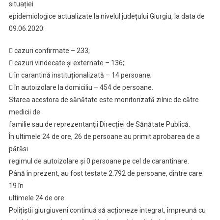
situației
Presa
epidemiologice actualizate la nivelul județului Giurgiu, la data de
–
09.06.2020:
09.06.2020
 cazuri confirmate – 233;
 cazuri vindecate și externate – 136;
 în carantină instituționalizată – 14 persoane;
 în autoizolare la domiciliu – 454 de persoane.
Starea acestora de sănătate este monitorizată zilnic de către
medicii de
familie sau de reprezentanții Direcției de Sănătate Publică.
În ultimele 24 de ore, 26 de persoane au primit aprobarea de a
părăsi
regimul de autoizolare și 0 persoane pe cel de carantinare.
Până în prezent, au fost testate 2.792 de persoane, dintre care
19 în
ultimele 24 de ore.
Polițiștii giurgiuveni continuă să acționeze integrat, împreună cu