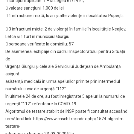
 sancțiuni aplicate: 1 – la Legea 61/1991;
 valoare sancțiuni: 1.000 de lei;
 1 infracțiune mixtă, loviri și alte violențe în localitatea Popești;
 3 infracțiuni mixte: 2 de violență în familie în localitățile Neajlov,
Letca și 1 furt în municipiul Giurgiu.
 persoane verificate la domiciliu: 57.
De asemenea, echipaje din cadrul Inspectoratului pentru Situaţii
de
Urgenţă Giurgiu şi cele ale Serviciului Judeţean de Ambulanţă
asigură
asistenţă medicală în urma apelurilor primite prin intermediul
numărului unic de urgenţă “112”.
În ultimele 24 de ore, au fost înregistrate 5 apeluri la numărul de
urgență ”112” referitoare la COVID-19.
Algoritmul de testare stabilit de INSP poate fi consultat accesând
următorul link: https://www.cnscbt.ro/index.php/1574-algoritm-
testare-
internare-externare-23-03-2020/file.