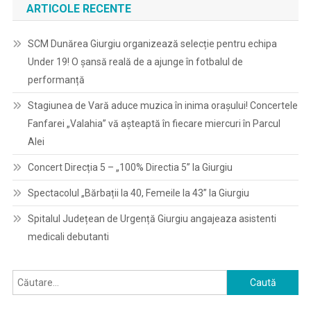
ARTICOLE RECENTE
SCM Dunărea Giurgiu organizează selecție pentru echipa
Under 19! O șansă reală de a ajunge în fotbalul de
performanță
Stagiunea de Vară aduce muzica în inima orașului! Concertele
Fanfarei „Valahia” vă așteaptă în fiecare miercuri în Parcul
Alei
Concert Direcția 5 – „100% Directia 5” la Giurgiu
Spectacolul „Bărbații la 40, Femeile la 43” la Giurgiu
Spitalul Județean de Urgență Giurgiu angajeaza asistenti
medicali debutanti
Caută
după: