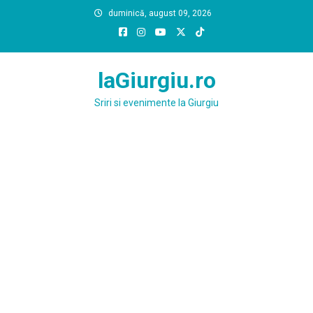
Skip
duminică, august 09, 2026
to
content
laGiurgiu.ro
Sriri si evenimente la Giurgiu