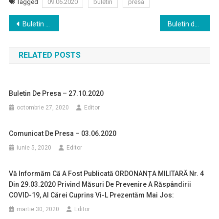
Tagged
09.06.2020
buletin
presa
Navigare
Buletin de presa – 05.06.2020
Buletin de presa 10.06.2020
în
RELATED POSTS
articole
Buletin De Presa – 27.10.2020
octombrie 27, 2020
Editor
Comunicat De Presa – 03.06.2020
iunie 5, 2020
Editor
Vă Informăm Că A Fost Publicată ORDONANȚA MILITARĂ Nr. 4
Din 29.03.2020 Privind Măsuri De Prevenire A Răspândirii
COVID-19, Al Cărei Cuprins Vi-L Prezentăm Mai Jos:
martie 30, 2020
Editor