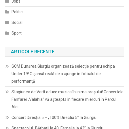
Jobs
Politic
Social
Sport
ARTICOLE RECENTE
SCM Dunărea Giurgiu organizează selecție pentru echipa
Under 19! O șansă reală de a ajunge în fotbalul de
performanță
Stagiunea de Vară aduce muzica în inima orașului! Concertele
Fanfarei „Valahia” vă așteaptă în fiecare miercuri în Parcul
Alei
Concert Direcția 5 – „100% Directia 5” la Giurgiu
Spectacolul „Bărbații la 40, Femeile la 43” la Giurgiu