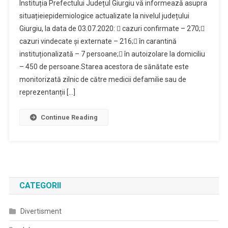
Instituția Prefectului Județul Giurgiu vă informează asupra
De
situațieiepidemiologice actualizate la nivelul județului
Presa
Giurgiu, la data de 03.07.2020:  cazuri confirmate – 270;
03.07.2020
cazuri vindecate și externate – 216; în carantină
instituționalizată – 7 persoane; în autoizolare la domiciliu
– 450 de persoane.Starea acestora de sănătate este
monitorizată zilnic de către medicii defamilie sau de
reprezentanții […]
Continue Reading
CATEGORII
Divertisment