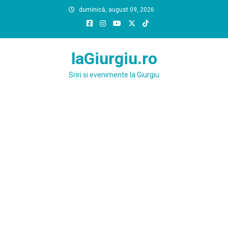
Skip
duminică, august 09, 2026
to
content
laGiurgiu.ro
Sriri si evenimente la Giurgiu