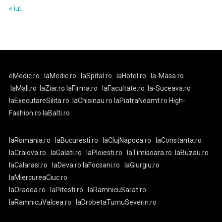
« iul.
eMedic.ro
laMedic.ro
laSpital.ro
laHotel.ro
la-Masa.ro
laMall.ro
laZiar.ro
laFirma.ro
laFacultate.ro
la-Suceava.ro
laExecutareSilita.ro
laChisinau.ro
laPiatraNeamt.ro
High-
Fashion.ro
laBalti.ro
laRomania.ro
laBucuresti.ro
laClujNapoca.ro
laConstanta.ro
laCraiova.ro
laGalati.ro
laPloiesti.ro
laTimisoara.ro
laBuzau.ro
laCalarasi.ro
laDeva.ro
laFocsani.ro
laGiurgiu.ro
laMiercureaCiuc.ro
laOradea.ro
laPitesti.ro
laRamnicuSarat.ro
laRamnicuValcea.ro
laDrobetaTurnuSeverin.ro