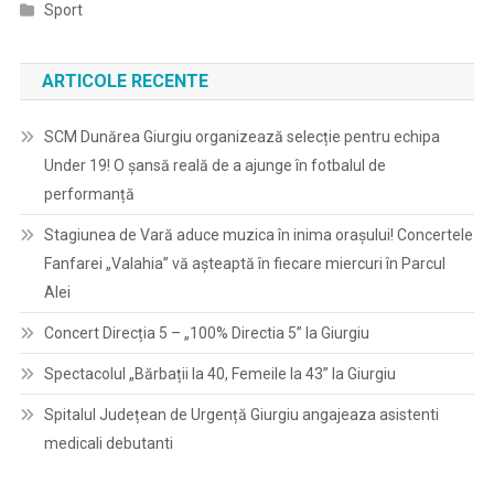
Sport
ARTICOLE RECENTE
SCM Dunărea Giurgiu organizează selecție pentru echipa
Under 19! O șansă reală de a ajunge în fotbalul de
performanță
Stagiunea de Vară aduce muzica în inima orașului! Concertele
Fanfarei „Valahia” vă așteaptă în fiecare miercuri în Parcul
Alei
Concert Direcția 5 – „100% Directia 5” la Giurgiu
Spectacolul „Bărbații la 40, Femeile la 43” la Giurgiu
Spitalul Județean de Urgență Giurgiu angajeaza asistenti
medicali debutanti