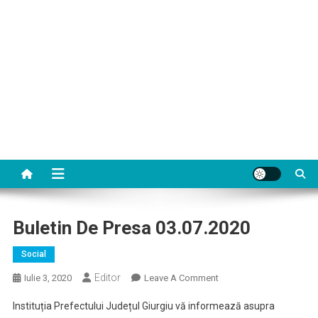
Buletin De Presa 03.07.2020
Social
Editor
On
Iulie 3, 2020
Leave A Comment
Buletin
Instituția Prefectului Județul Giurgiu vă informează asupra
De