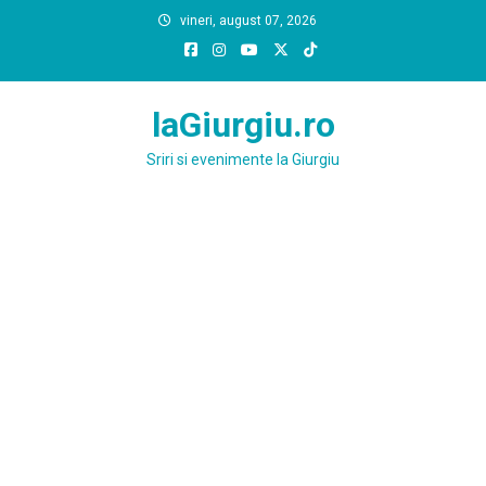
Skip
vineri, august 07, 2026
to
content
laGiurgiu.ro
Sriri si evenimente la Giurgiu