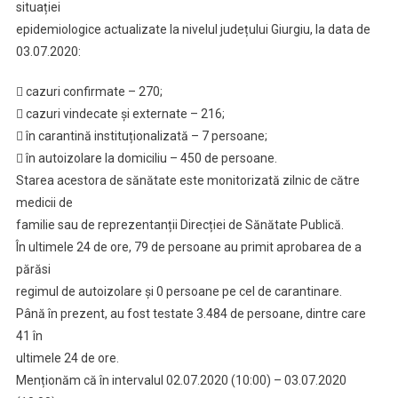
situației
Presa
epidemiologice actualizate la nivelul județului Giurgiu, la data de
03.07.2020
03.07.2020:
 cazuri confirmate – 270;
 cazuri vindecate și externate – 216;
 în carantină instituționalizată – 7 persoane;
 în autoizolare la domiciliu – 450 de persoane.
Starea acestora de sănătate este monitorizată zilnic de către
medicii de
familie sau de reprezentanții Direcției de Sănătate Publică.
În ultimele 24 de ore, 79 de persoane au primit aprobarea de a
părăsi
regimul de autoizolare și 0 persoane pe cel de carantinare.
Până în prezent, au fost testate 3.484 de persoane, dintre care
41 în
ultimele 24 de ore.
Menționăm că în intervalul 02.07.2020 (10:00) – 03.07.2020