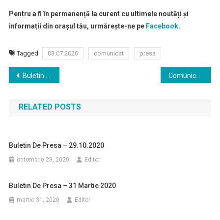
Pentru a fi în permanență la curent cu ultimele noutăți și
informații din orașul tău, urmărește-ne pe
Facebook
.
Tagged
03.07.2020
comunicat
presa
Navigare
Buletin de presa – 22.06.2020
Comunicat de presa
în
RELATED POSTS
articole
Buletin De Presa – 29.10.2020
octombrie 29, 2020
Editor
Buletin De Presa – 31 Martie 2020
martie 31, 2020
Editor