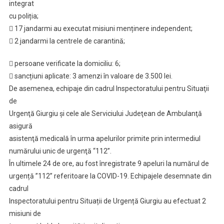
integrat
cu poliția;
 17 jandarmi au executat misiuni menținere independent;
 2 jandarmi la centrele de carantină;
 persoane verificate la domiciliu: 6;
 sancțiuni aplicate: 3 amenzi în valoare de 3.500 lei.
De asemenea, echipaje din cadrul Inspectoratului pentru Situaţii
de
Urgenţă Giurgiu şi cele ale Serviciului Judeţean de Ambulanţă
asigură
asistenţă medicală în urma apelurilor primite prin intermediul
numărului unic de urgenţă “112”.
În ultimele 24 de ore, au fost înregistrate 9 apeluri la numărul de
urgență ”112” referitoare la COVID-19. Echipajele desemnate din
cadrul
Inspectoratului pentru Situații de Urgență Giurgiu au efectuat 2
misiuni de