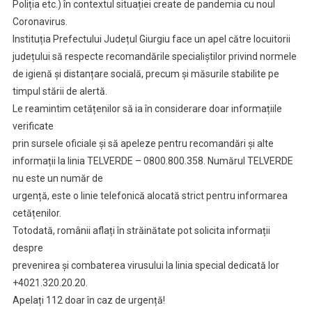
Poliția etc.) în contextul situației create de pandemia cu noul
Coronavirus.
Instituția Prefectului Județul Giurgiu face un apel către locuitorii
județului să respecte recomandările specialiștilor privind normele
de igienă și distanțare socială, precum și măsurile stabilite pe
timpul stării de alertă.
Le reamintim cetățenilor să ia în considerare doar informațiile
verificate
prin sursele oficiale și să apeleze pentru recomandări și alte
informații la linia TELVERDE – 0800.800.358. Numărul TELVERDE
nu este un număr de
urgență, este o linie telefonică alocată strict pentru informarea
cetățenilor.
Totodată, românii aflați în străinătate pot solicita informații
despre
prevenirea și combaterea virusului la linia special dedicată lor
+4021.320.20.20.
Apelați 112 doar în caz de urgență!