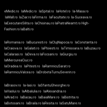
eMedic.ro
laMedic.ro
laSpital.ro
laHotel.ro
la-Masa.ro
laMall.ro
laZiar.ro
laFirma.ro
laFacultate.ro
la-Suceava.ro
laExecutareSilita.ro
laChisinau.ro
laPiatraNeamt.ro
High-
Fashion.ro
laBalti.ro
laRomania.ro
laBucuresti.ro
laClujNapoca.ro
laConstanta.ro
laCraiova.ro
laGalati.ro
laPloiesti.ro
laTimisoara.ro
laBuzau.ro
laCalarasi.ro
laDeva.ro
laFocsani.ro
laGiurgiu.ro
laMiercureaCiuc.ro
laOradea.ro
laPitesti.ro
laRamnicuSarat.ro
laRamnicuValcea.ro
laDrobetaTurnuSeverin.ro
laBrasov.ro
la-Iasi.ro
laSfantuGheorghe.ro
laVaslui.ro
laAlbaIulia.ro
laAlexandria.ro
laArad.ro
laBacau.ro
laBaiaMare.ro
laBistrita.ro
laBotosani.ro
laBraila.ro
laResita.ro
laSatuMare.ro