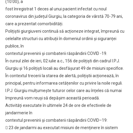
(10:00), a
fost înregistrat 1 deces al unui pacient infectat cu noul
coronavirus din județul Giurgiu, la categoria de vârstă 70-79 ani,
care a prezentat comorbidități.
Polițiștii giurgiuveni continuă să acționeze integrat, împreună cu
celelalte structuri cu atribuții în domeniul ordinii și siguranței
publice, în
contextul prevenirii și combaterii răspândirii COVID -19.
În cursul zilei de ieri, 02 iulie a.c., 156 de polițiști din cadrul I.P.J.
Giurgiu și 16 polițiști locali au desfășurat 49 de misiuni specifice.
În contextul trecerii la starea de alertă, polițiștii acționează, în
principal, pentru informarea cetățenilor cu privire la noile reguli.
I.P.J. Giurgiu mulțumește tuturor celor care au înțeles că numai
împreună vom reuși să depășim această perioadă.
Activități executate în ultimele 24 de ore de efectivele de
jandarmerie în
contextul prevenirii și combaterii răspândirii COVID–19:
 23 de jandarmi au executat misiuni de menținere în sistem