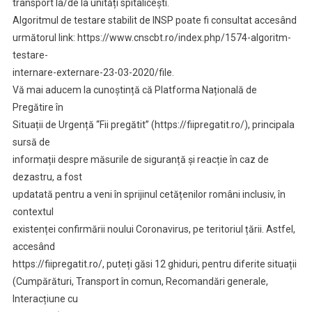
transport la/de la unități spitalicești.
Algoritmul de testare stabilit de INSP poate fi consultat accesând
următorul link: https://www.cnscbt.ro/index.php/1574-algoritm-
testare-
internare-externare-23-03-2020/file.
Vă mai aducem la cunoștință că Platforma Națională de
Pregătire în
Situații de Urgență “Fii pregătit” (https://fiipregatit.ro/), principala
sursă de
informații despre măsurile de siguranță și reacție în caz de
dezastru, a fost
updatată pentru a veni în sprijinul cetățenilor români inclusiv, în
contextul
existenței confirmării noului Coronavirus, pe teritoriul țării. Astfel,
accesând
https://fiipregatit.ro/, puteți găsi 12 ghiduri, pentru diferite situații
(Cumpărături, Transport în comun, Recomandări generale,
Interacțiune cu