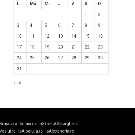
L
Ma
Mi
J
V
S
D
1
2
3
4
5
6
7
8
9
10
11
12
13
14
15
16
17
18
19
20
21
22
23
24
25
26
27
28
29
30
31
« iul.
Brasov.ro
la-Iasi.ro
laSfantuGheorghe.ro
aVaslui.ro
laAlbaIulia.ro
laAlexandria.ro