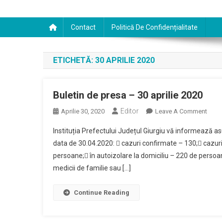
Contact
Politică De Confidențialitate
ETICHETĂ:
30 APRILIE 2020
Buletin de presa – 30 aprilie 2020
Editor
On
Aprilie 30, 2020
Leave A Comment
Bulet
Instituția Prefectului Județul Giurgiu vă informează asu
De
data de 30.04.2020:  cazuri confirmate – 130; cazuri 
Pres
persoane; în autoizolare la domiciliu – 220 de persoa
–
medicii de familie sau […]
30
April
2020
Continue Reading