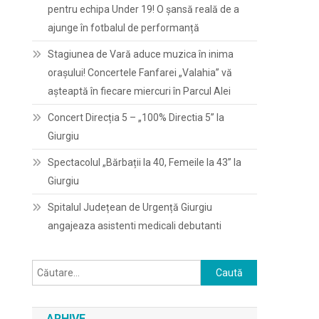
pentru echipa Under 19! O șansă reală de a
ajunge în fotbalul de performanță
Stagiunea de Vară aduce muzica în inima
orașului! Concertele Fanfarei „Valahia” vă
așteaptă în fiecare miercuri în Parcul Alei
Concert Direcția 5 – „100% Directia 5” la
Giurgiu
Spectacolul „Bărbații la 40, Femeile la 43” la
Giurgiu
Spitalul Județean de Urgență Giurgiu
angajeaza asistenti medicali debutanti
Caută
după:
ARHIVE