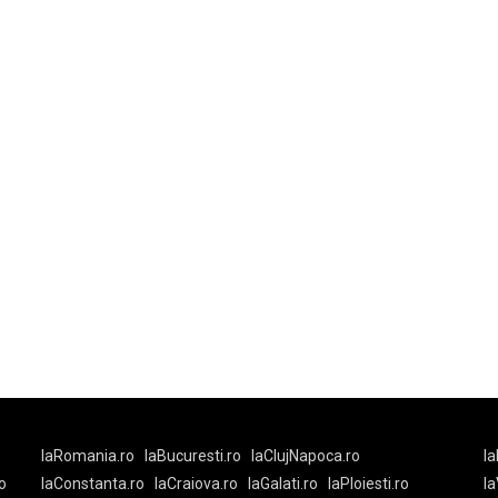
laRomania.ro
laBucuresti.ro
laClujNapoca.ro
la
o
laConstanta.ro
laCraiova.ro
laGalati.ro
laPloiesti.ro
l