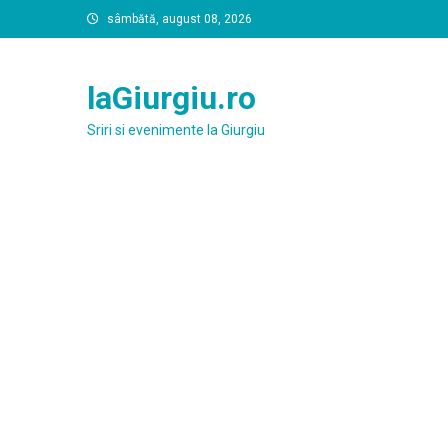
Skip
sâmbătă, august 08, 2026
to
content
laGiurgiu.ro
Sriri si evenimente la Giurgiu