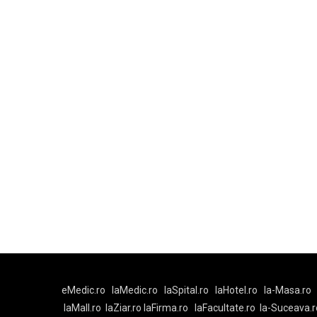
eMedic.ro
laMedic.ro
laSpital.ro
laHotel.ro
la-Masa.ro
laMall.ro
laZiar.ro
laFirma.ro
laFacultate.ro
la-Suceava.r