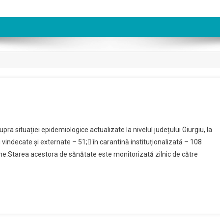
in
pra situației epidemiologice actualizate la nivelul județului Giurgiu, la
vindecate și externate – 51; în carantină instituționalizată – 108
a
ne.Starea acestora de sănătate este monitorizată zilnic de către
ie