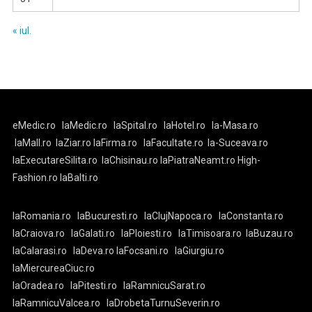
« iul.
eMedic.ro
laMedic.ro
laSpital.ro
laHotel.ro
la-Masa.ro
laMall.ro
laZiar.ro
laFirma.ro
laFacultate.ro
la-Suceava.ro
laExecutareSilita.ro
laChisinau.ro
laPiatraNeamt.ro
High-
Fashion.ro
laBalti.ro
laRomania.ro
laBucuresti.ro
laClujNapoca.ro
laConstanta.ro
laCraiova.ro
laGalati.ro
laPloiesti.ro
laTimisoara.ro
laBuzau.ro
laCalarasi.ro
laDeva.ro
laFocsani.ro
laGiurgiu.ro
laMiercureaCiuc.ro
laOradea.ro
laPitesti.ro
laRamnicuSarat.ro
laRamnicuValcea.ro
laDrobetaTurnuSeverin.ro