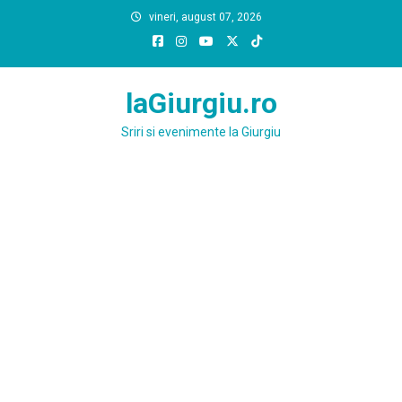
Skip
vineri, august 07, 2026
to
content
laGiurgiu.ro
Sriri si evenimente la Giurgiu