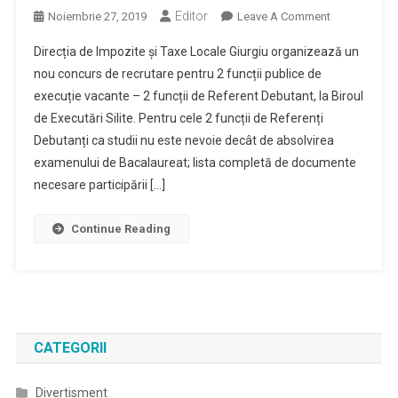
Editor
On
Noiembrie 27, 2019
Leave A Comment
Mai
Direcția de Impozite și Taxe Locale Giurgiu organizează un
Sunt
nou concurs de recrutare pentru 2 funcții publice de
5
execuție vacante – 2 funcții de Referent Debutant, la Biroul
Zile
de Executări Silite. Pentru cele 2 funcții de Referenți
In
Care
Debutanți ca studii nu este nevoie decât de absolvirea
Si
examenului de Bacalaureat; lista completă de documente
Proaspetii
necesare participării […]
Absolventi
Isi
Continue Reading
Pot
Depune
Dosarul
Pentru
Un
Post
CATEGORII
La
DITL
Divertisment