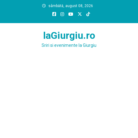
Skip
sâmbătă, august 08, 2026
to
content
laGiurgiu.ro
Sriri si evenimente la Giurgiu