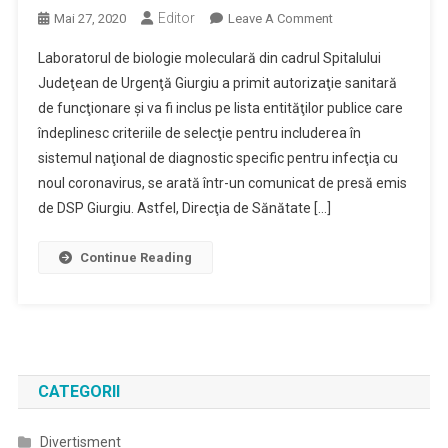
Editor
On
Mai 27, 2020
Leave A Comment
Laboratorul
Laboratorul de biologie moleculară din cadrul Spitalului
De
Judeţean de Urgenţă Giurgiu a primit autorizaţie sanitară
Biologie
de funcţionare şi va fi inclus pe lista entităţilor publice care
Moleculară
îndeplinesc criteriile de selecţie pentru includerea în
Al
SJU
sistemul naţional de diagnostic specific pentru infecţia cu
Giurgiu
noul coronavirus, se arată într-un comunicat de presă emis
Va
de DSP Giurgiu. Astfel, Direcţia de Sănătate […]
Fi
Inclus
Continue Reading
În
Sistemul
Naţional
De
Diagnostic
CATEGORII
Divertisment