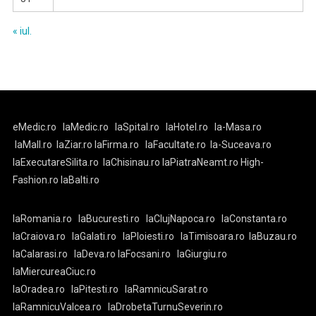
« iul.
eMedic.ro
laMedic.ro
laSpital.ro
laHotel.ro
la-Masa.ro
laMall.ro
laZiar.ro
laFirma.ro
laFacultate.ro
la-Suceava.ro
laExecutareSilita.ro
laChisinau.ro
laPiatraNeamt.ro
High-
Fashion.ro
laBalti.ro
laRomania.ro
laBucuresti.ro
laClujNapoca.ro
laConstanta.ro
laCraiova.ro
laGalati.ro
laPloiesti.ro
laTimisoara.ro
laBuzau.ro
laCalarasi.ro
laDeva.ro
laFocsani.ro
laGiurgiu.ro
laMiercureaCiuc.ro
laOradea.ro
laPitesti.ro
laRamnicuSarat.ro
laRamnicuValcea.ro
laDrobetaTurnuSeverin.ro