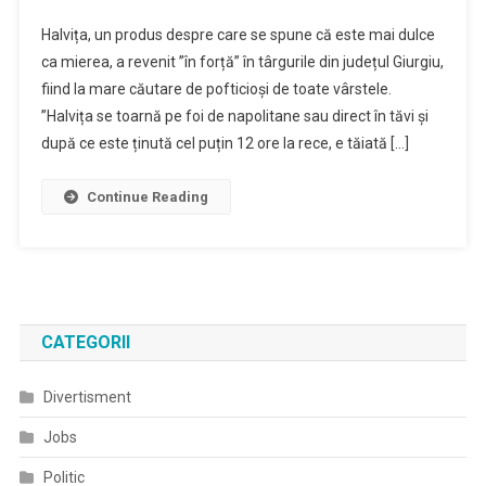
Halvița,
Halvița, un produs despre care se spune că este mai dulce
Un
ca mierea, a revenit ”în forță” în târgurile din județul Giurgiu,
Produs
fiind la mare căutare de pofticioși de toate vârstele.
Care
”Halvița se toarnă pe foi de napolitane sau direct în tăvi și
A
Revenit
după ce este ținută cel puțin 12 ore la rece, e tăiată […]
‘în
Forță’
Continue Reading
În
Județul
Giurgiu
CATEGORII
Divertisment
Jobs
Politic