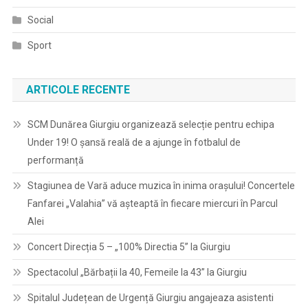
Social
Sport
ARTICOLE RECENTE
SCM Dunărea Giurgiu organizează selecție pentru echipa
Under 19! O șansă reală de a ajunge în fotbalul de
performanță
Stagiunea de Vară aduce muzica în inima orașului! Concertele
Fanfarei „Valahia” vă așteaptă în fiecare miercuri în Parcul
Alei
Concert Direcția 5 – „100% Directia 5” la Giurgiu
Spectacolul „Bărbații la 40, Femeile la 43” la Giurgiu
Spitalul Județean de Urgență Giurgiu angajeaza asistenti