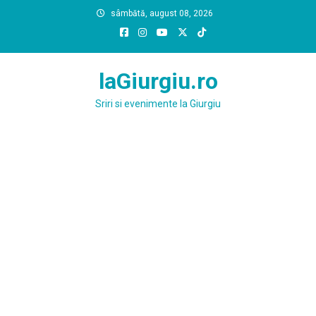
Skip
sâmbătă, august 08, 2026
to
content
laGiurgiu.ro
Sriri si evenimente la Giurgiu