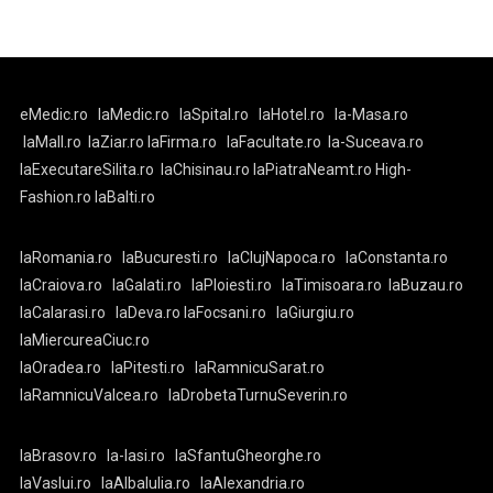
eMedic.ro
laMedic.ro
laSpital.ro
laHotel.ro
la-Masa.ro
laMall.ro
laZiar.ro
laFirma.ro
laFacultate.ro
la-Suceava.ro
laExecutareSilita.ro
laChisinau.ro
laPiatraNeamt.ro
High-
Fashion.ro
laBalti.ro
laRomania.ro
laBucuresti.ro
laClujNapoca.ro
laConstanta.ro
laCraiova.ro
laGalati.ro
laPloiesti.ro
laTimisoara.ro
laBuzau.ro
laCalarasi.ro
laDeva.ro
laFocsani.ro
laGiurgiu.ro
laMiercureaCiuc.ro
laOradea.ro
laPitesti.ro
laRamnicuSarat.ro
laRamnicuValcea.ro
laDrobetaTurnuSeverin.ro
laBrasov.ro
la-Iasi.ro
laSfantuGheorghe.ro
laVaslui.ro
laAlbaIulia.ro
laAlexandria.ro