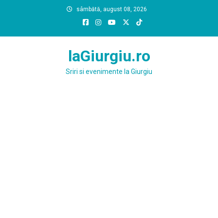
Skip
sâmbătă, august 08, 2026
to
content
laGiurgiu.ro
Sriri si evenimente la Giurgiu