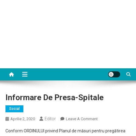
Informare De Presa-Spitale
Social
Editor
On
Aprilie 2, 2020
Leave A Comment
Informare
Conform ORDINULUI privind Planul de măsuri pentru pregătirea
De