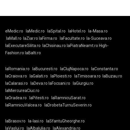
eMedic.ro
laMedic.ro
laSpital.ro
laHotel.ro
la-Masa.ro
laMall.ro
laZiar.ro
laFirma.ro
laFacultate.ro
la-Suceava.ro
laExecutareSilita.ro
laChisinau.ro
laPiatraNeamt.ro
High-
Fashion.ro
laBalti.ro
laRomania.ro
laBucuresti.ro
laClujNapoca.ro
laConstanta.ro
laCraiova.ro
laGalati.ro
laPloiesti.ro
laTimisoara.ro
laBuzau.ro
laCalarasi.ro
laDeva.ro
laFocsani.ro
laGiurgiu.ro
laMiercureaCiuc.ro
laOradea.ro
laPitesti.ro
laRamnicuSarat.ro
laRamnicuValcea.ro
laDrobetaTurnuSeverin.ro
laBrasov.ro
la-Iasi.ro
laSfantuGheorghe.ro
laVaslui.ro
laAlbaIulia.ro
laAlexandria.ro