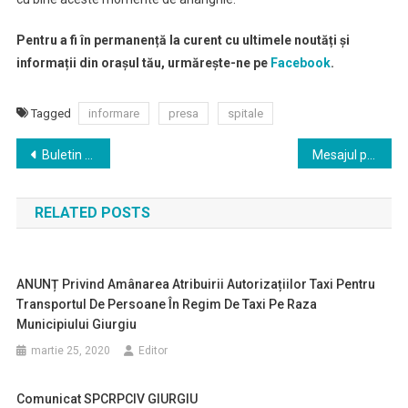
Pentru a fi în permanență la curent cu ultimele noutăți și
informații din orașul tău, urmărește-ne pe
Facebook
.
Tagged
informare
presa
spitale
Navigare
Buletin de presa – 02 aprilie 2020
Mesajul prefectului Județului Giurgiu, cu ocazia Zilei Mondiale a Sănătății
în
RELATED POSTS
articole
ANUNȚ Privind Amânarea Atribuirii Autorizațiilor Taxi Pentru
Transportul De Persoane În Regim De Taxi Pe Raza
Municipiului Giurgiu
martie 25, 2020
Editor
Comunicat SPCRPCIV GIURGIU