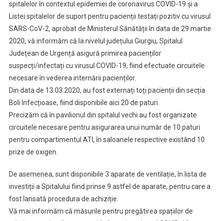
spitalelor în contextul epidemiei de coronavirus COVID-19 și a
Presa-
Listei spitalelor de suport pentru pacienții testați pozitiv cu virusul
Spitale
SARS-CoV-2, aprobat de Ministerul Sănătății în data de 29 martie
2020, vă informăm că la nivelul județului Giurgiu, Spitalul
Județean de Urgență asigură primirea pacienților
suspecți/infectați cu virusul COVID-19, fiind efectuate circuitele
necesare în vederea internării pacienților.
Din data de 13.03.2020, au fost externați toți pacienții din secția
Boli Infecțioase, fiind disponibile aici 20 de paturi.
Precizăm că în pavilionul din spitalul vechi au fost organizate
circuitele necesare pentru asigurarea unui număr de 10 paturi
pentru compartimentul ATI, în saloanele respective existând 10
prize de oxigen.
De asemenea, sunt disponibile 3 aparate de ventilație, în lista de
investiții a Spitalului fiind prinse 9 astfel de aparate, pentru care a
fost lansată procedura de achiziție.
Vă mai informăm că măsurile pentru pregătirea spațiilor de