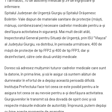
1 farmacist, 70 de asistenți medicali și 39 de îngrijitoare și
infirmiere.
Spitalul Județean de Urgență Giurgiu și Spitalul Orășenesc
Bolintin- Vale dispun de materiale sanitare de protecție (măști,
mănuși, combinezoane) necesare cadrelor medicale pentru a-și
desfășura activitatea în siguranță. Mai mult decât atât,
Inspectoratul General pentru Situații de Urgență, prin ISU ”Vlașca”
al Județului Giurgiu, va distribui, în perioada următoare, 400 de
măști de protecție de tip FFP2 și 400 de tip FFP3, dar și
dezinfectant, către cele două unități medicale.
Doresc să adresez mulțumiri tuturor cadrelor medicale care sunt
la datorie, în prima linie, și să le asigur că suntem alături de
dumnealor în efortul de a depăși această perioadă dificilă.
Instituția Prefectului face tot ceea ce este posibil pentru a le
asigura tot ceea ce au nevoie pentru a-și desfășura activitatea.
Giurgiuvenilor le transmit să dea dovadă de spirit civic și să
respecte măsurile indicate de autorități. Împreună, putem depăși
cu bine aceste momente de ananghie.