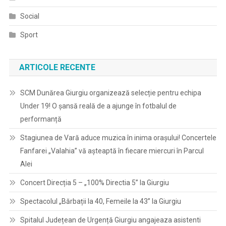
Social
Sport
ARTICOLE RECENTE
SCM Dunărea Giurgiu organizează selecție pentru echipa
Under 19! O șansă reală de a ajunge în fotbalul de
performanță
Stagiunea de Vară aduce muzica în inima orașului! Concertele
Fanfarei „Valahia” vă așteaptă în fiecare miercuri în Parcul
Alei
Concert Direcția 5 – „100% Directia 5” la Giurgiu
Spectacolul „Bărbații la 40, Femeile la 43” la Giurgiu
Spitalul Județean de Urgență Giurgiu angajeaza asistenti