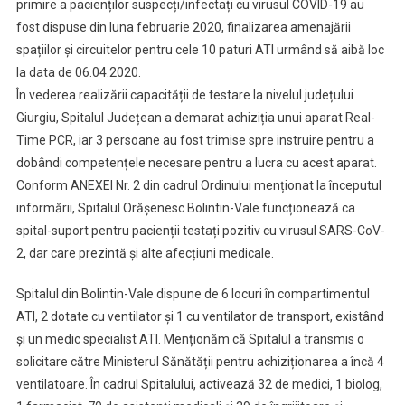
primire a pacienților suspecți/infectați cu virusul COVID-19 au
fost dispuse din luna februarie 2020, finalizarea amenajării
spațiilor și circuitelor pentru cele 10 paturi ATI urmând să aibă loc
la data de 06.04.2020.
În vederea realizării capacității de testare la nivelul județului
Giurgiu, Spitalul Județean a demarat achiziția unui aparat Real-
Time PCR, iar 3 persoane au fost trimise spre instruire pentru a
dobândi competențele necesare pentru a lucra cu acest aparat.
Conform ANEXEI Nr. 2 din cadrul Ordinului menționat la începutul
informării, Spitalul Orășenesc Bolintin-Vale funcționează ca
spital-suport pentru pacienții testați pozitiv cu virusul SARS-CoV-
2, dar care prezintă și alte afecțiuni medicale.
Spitalul din Bolintin-Vale dispune de 6 locuri în compartimentul
ATI, 2 dotate cu ventilator și 1 cu ventilator de transport, existând
și un medic specialist ATI. Menționăm că Spitalul a transmis o
solicitare către Ministerul Sănătății pentru achiziționarea a încă 4
ventilatoare. În cadrul Spitalului, activează 32 de medici, 1 biolog,