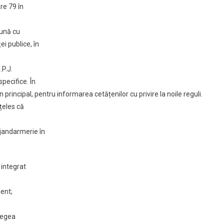
re 79 în
eună cu
ei publice, în
.P.J.
specifice. În
în principal, pentru informarea cetățenilor cu privire la noile reguli.
țeles că
 jandarmerie în
 integrat
ent;
 Legea