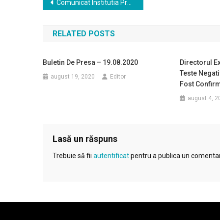
Navigare
Comunicat Institutia Prefectului
în
RELATED POSTS
articole
Buletin De Presa – 19.08.2020
Directorul E
Teste Negati
august 19, 2020
Editor
Fost Confirm
august 4, 2
Lasă un răspuns
Trebuie să fii
autentificat
pentru a publica un comentar