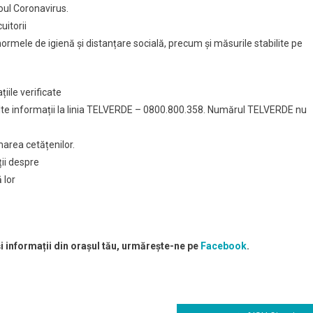
noul Coronavirus.
uitorii
normele de igienă și distanțare socială, precum și măsurile stabilite pe
iile verificate
 alte informații la linia TELVERDE – 0800.800.358. Numărul TELVERDE nu
marea cetățenilor.
ții despre
 lor
și informații din orașul tău, urmărește-ne pe
Facebook
.