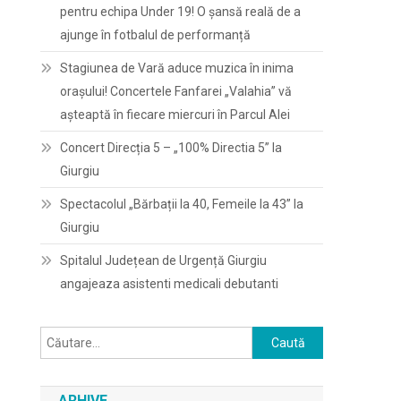
pentru echipa Under 19! O șansă reală de a
ajunge în fotbalul de performanță
Stagiunea de Vară aduce muzica în inima
orașului! Concertele Fanfarei „Valahia” vă
așteaptă în fiecare miercuri în Parcul Alei
Concert Direcția 5 – „100% Directia 5” la
Giurgiu
Spectacolul „Bărbații la 40, Femeile la 43” la
Giurgiu
Spitalul Județean de Urgență Giurgiu
angajeaza asistenti medicali debutanti
Caută
după:
ARHIVE