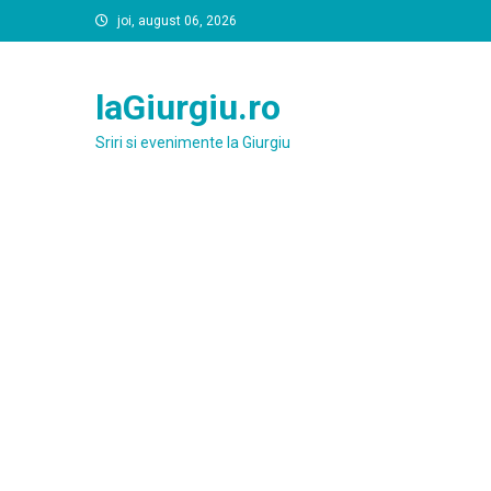
Skip
joi, august 06, 2026
to
content
laGiurgiu.ro
Sriri si evenimente la Giurgiu