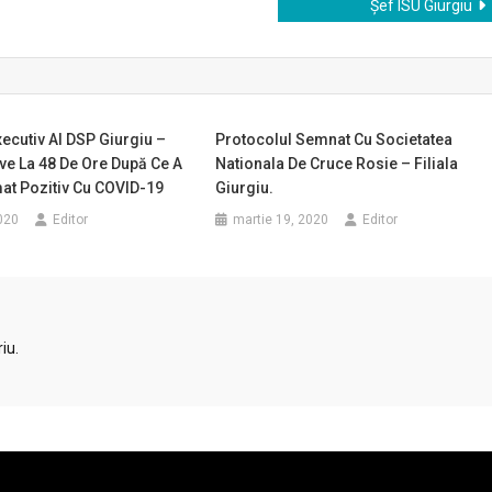
Șef ISU Giurgiu
xecutiv Al DSP Giurgiu –
Protocolul Semnat Cu Societatea
ve La 48 De Ore După Ce A
Nationala De Cruce Rosie – Filiala
at Pozitiv Cu COVID-19
Giurgiu.
020
Editor
martie 19, 2020
Editor
iu.