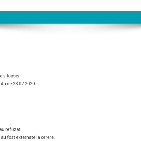
 situației
data de 23.07.2020:
 au refuzat
0 au fost externate la cerere.