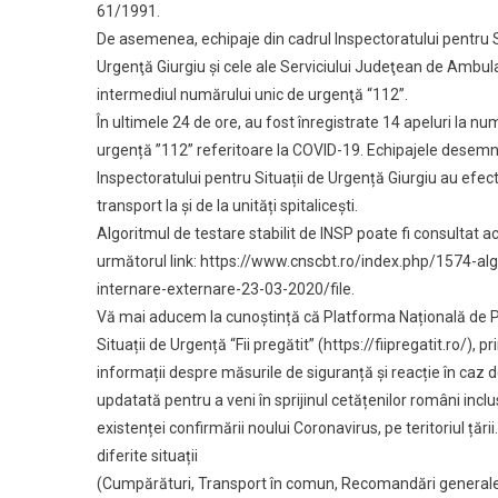
61/1991.
De asemenea, echipaje din cadrul Inspectoratului pentru S
Urgenţă Giurgiu şi cele ale Serviciului Judeţean de Ambul
intermediul numărului unic de urgenţă “112”.
În ultimele 24 de ore, au fost înregistrate 14 apeluri la nu
urgență ”112” referitoare la COVID-19. Echipajele desemn
Inspectoratului pentru Situații de Urgență Giurgiu au efec
transport la și de la unități spitalicești.
Algoritmul de testare stabilit de INSP poate fi consultat 
următorul link: https://www.cnscbt.ro/index.php/1574-alg
internare-externare-23-03-2020/file.
Vă mai aducem la cunoștință că Platforma Națională de P
Situații de Urgență “Fii pregătit” (https://fiipregatit.ro/), p
informații despre măsurile de siguranță și reacție în caz d
updatată pentru a veni în sprijinul cetățenilor români inclus
existenței confirmării noului Coronavirus, pe teritoriul țării
diferite situații
(Cumpărături, Transport în comun, Recomandări generale,