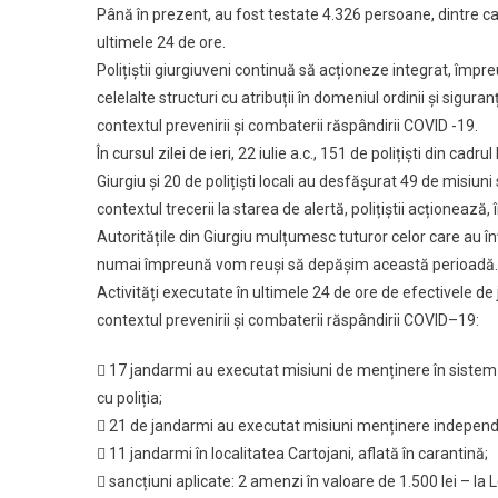
Până în prezent, au fost testate 4.326 persoane, dintre ca
ultimele 24 de ore.
Polițiștii giurgiuveni continuă să acționeze integrat, împr
celelalte structuri cu atribuții în domeniul ordinii și siguranț
contextul prevenirii și combaterii răspândirii COVID -19.
În cursul zilei de ieri, 22 iulie a.c., 151 de polițiști din cadrul I
Giurgiu și 20 de polițiști locali au desfășurat 49 de misiuni 
contextul trecerii la starea de alertă, polițiștii acționează, 
Autoritățile din Giurgiu mulțumesc tuturor celor care au în
numai împreună vom reuși să depășim această perioadă.
Activități executate în ultimele 24 de ore de efectivele de
contextul prevenirii și combaterii răspândirii COVID–19:
 17 jandarmi au executat misiuni de menținere în sistem
cu poliția;
 21 de jandarmi au executat misiuni menținere independ
 11 jandarmi în localitatea Cartojani, aflată în carantină;
 sancțiuni aplicate: 2 amenzi în valoare de 1.500 lei – la