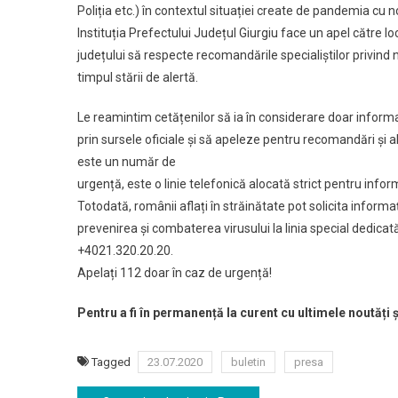
Poliția etc.) în contextul situației create de pandemia cu 
Instituția Prefectului Județul Giurgiu face un apel către loc
județului să respecte recomandările specialiștilor privind 
timpul stării de alertă.
Le reamintim cetățenilor să ia în considerare doar informaț
prin sursele oficiale și să apeleze pentru recomandări și
este un număr de
urgență, este o linie telefonică alocată strict pentru infor
Totodată, românii aflați în străinătate pot solicita informa
prevenirea și combaterea virusului la linia special dedicată
+4021.320.20.20.
Apelați 112 doar în caz de urgență!
Pentru a fi în permanență la curent cu ultimele noutăți 
Tagged
23.07.2020
buletin
presa