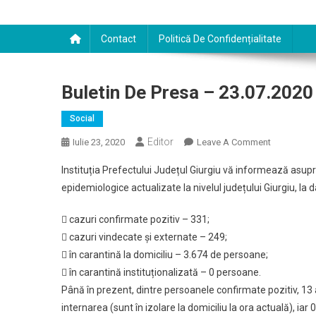
Contact
Politică De Confidențialitate
Buletin De Presa – 23.07.2020
Social
Editor
On
Iulie 23, 2020
Leave A Comment
Buletin
Instituția Prefectului Județul Giurgiu vă informează asupra
De
epidemiologice actualizate la nivelul județului Giurgiu, la 
Presa
–
 cazuri confirmate pozitiv – 331;
23.07.2020
 cazuri vindecate și externate – 249;
 în carantină la domiciliu – 3.674 de persoane;
 în carantină instituționalizată – 0 persoane.
Până în prezent, dintre persoanele confirmate pozitiv, 13
internarea (sunt în izolare la domiciliu la ora actuală), iar 