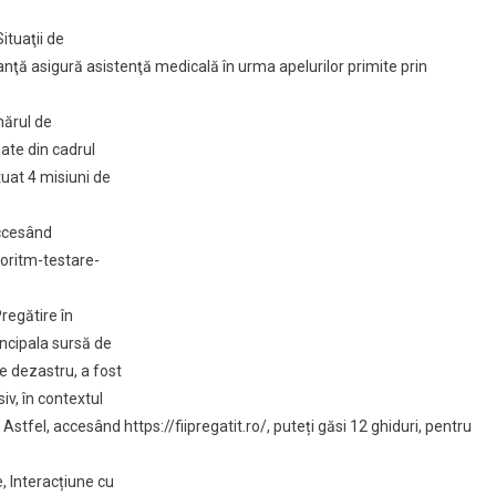
ituaţii de
anţă asigură asistenţă medicală în urma apelurilor primite prin
mărul de
ate din cadrul
tuat 4 misiuni de
accesând
oritm-testare-
regătire în
rincipala sursă de
e dezastru, a fost
iv, în contextul
. Astfel, accesând https://fiipregatit.ro/, puteți găsi 12 ghiduri, pentru
 Interacțiune cu