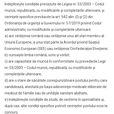
îndeplineşte condiţiile prevăzute de Legea nr. 53/2003 – Codul
muncii, republicată, cu modificările şi completările ulterioare, şi
cerinţele specifice prevăzute la art. 542 alin. (I) şi (2) din
Ordonanţa de urgenţă a Guvernului nr. 57/2019 privind Codul
administrativ, cu modificările şi completările ulterioare:
a) are cetăţenia română sau cetăţenia unui alt stat membru al
Uniunii Europene, a unui stat parte la Acordul privind Spaţiul
Economic European (SEE) sau cetăţenia Confederaţiei Elveţiene;
b) cunoaşte limba română, scris şi vorbit;
c) are capacitate de muncă în conformitate cu prevederile Legii
nr. 53/2003 – Codul muncii, republicată, cu modificările şi
completările ulterioare;
d) are o stare de sănătate corespunzătoare postului pentru care
candidează, atestată pe baza adeverinţei medicale eliberate de
medicul de familie sau de unităţile sanitare abilitate;
e) îndeplineşte condiţiile de studii, de vechime în specialitate şi,
după caz, alte condiţii specifice potrivit cerinţelor postului scos la
concurs;