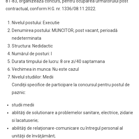
81-83, organizează concurs, pentru ocuparea următorului post
contractual, conform H.G. nr. 1336/08.11.2022.
Nivelul postului: Executie
Denumirea postului: MUNCITOR, post vacant, perioadă
nedeterminata
Structura: Nedidactic
Numărul de posturi: l
Durata timpului de lucru: 8 ore zi/40 saptamana
Vechimea in munca: Nu este cazul
Nivelul studiilor: Medii
Condiţii specifice de participare la concursul pentru postul de
paznic:
studii medii
ablităţi de solutionare a problemelor sanitare, electrice, zidarie
si lacatuserie;
abilităţi de relaţionare-comunicare cu întregul personal al
unităţii de învăţământ;