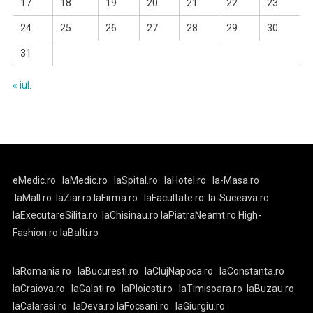
17
18
19
20
21
22
23
24
25
26
27
28
29
30
31
« iul.
eMedic.ro
laMedic.ro
laSpital.ro
laHotel.ro
la-Masa.ro
laMall.ro
laZiar.ro
laFirma.ro
laFacultate.ro
la-Suceava.ro
laExecutareSilita.ro
laChisinau.ro
laPiatraNeamt.ro
High-
Fashion.ro
laBalti.ro
laRomania.ro
laBucuresti.ro
laClujNapoca.ro
laConstanta.ro
laCraiova.ro
laGalati.ro
laPloiesti.ro
laTimisoara.ro
laBuzau.ro
laCalarasi.ro
laDeva.ro
laFocsani.ro
laGiurgiu.ro