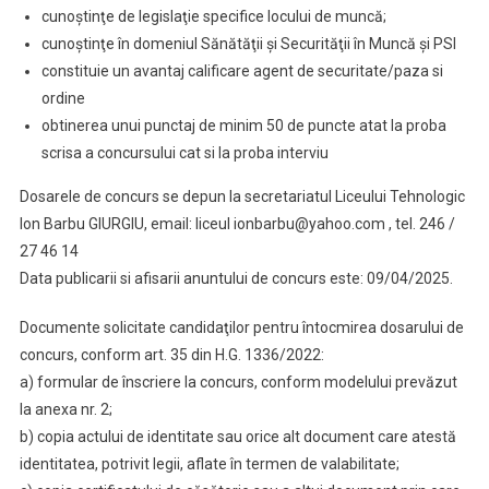
cunoştinţe de legislaţie specifice locului de muncă;
cunoştinţe în domeniul Sănătăţii şi Securităţii în Muncă şi PSI
constituie un avantaj calificare agent de securitate/paza si
ordine
obtinerea unui punctaj de minim 50 de puncte atat la proba
scrisa a concursului cat si la proba interviu
Dosarele de concurs se depun la secretariatul Liceului Tehnologic
Ion Barbu GIURGIU, email: liceul ionbarbu@yahoo.com , tel. 246 /
27 46 14
Data publicarii si afisarii anuntului de concurs este: 09/04/2025.
Documente solicitate candidaţilor pentru întocmirea dosarului de
concurs, conform art. 35 din H.G. 1336/2022:
a) formular de înscriere la concurs, conform modelului prevăzut
la anexa nr. 2;
b) copia actului de identitate sau orice alt document care atestă
identitatea, potrivit legii, aflate în termen de valabilitate;