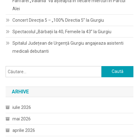
Fanfarei „Valahia” vă așteaptă în fiecare miercuri în Parcul
Alei
Concert Direcția 5 – „100% Directia 5” la Giurgiu
Spectacolul „Bărbații la 40, Femeile la 43” la Giurgiu
Spitalul Județean de Urgență Giurgiu angajeaza asistenti
medicali debutanti
Caută
după:
ARHIVE
iulie 2026
mai 2026
aprilie 2026