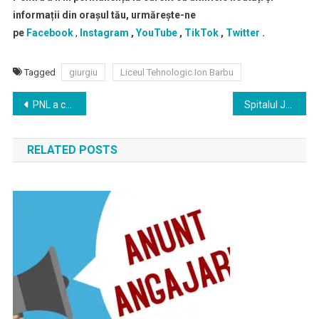
informații din orașul tău, urmărește-ne
pe
Facebook
,
Instagram
,
YouTube
,
TikTok
,
Twitter
.
Tagged
giurgiu
Liceul Tehnologic Ion Barbu
Navigare
PNL a castigat alegerile parlamentare in judetul Giurgiu
Spitalul Județean de Urgență Giurgiu angajeaza infirmiere, infirmiera debutanta
în
RELATED POSTS
articole