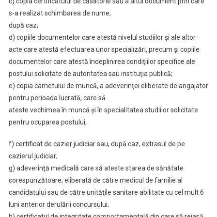
c) copia certificatului de căsătorie sau a altui document prin care
s-a realizat schimbarea de nume,
după caz;
d) copiile documentelor care atestă nivelul studiilor şi ale altor
acte care atestă efectuarea unor specializări, precum şi copiile
documentelor care atestă îndeplinirea condiţiilor specifice ale
postului solicitate de autoritatea sau instituţia publică;
e) copia carnetului de muncă, a adeverinţei eliberate de angajator
pentru perioada lucrată, care să
ateste vechimea în muncă şi în specialitatea studiilor solicitate
pentru ocuparea postului;
f) certificat de cazier judiciar sau, după caz, extrasul de pe
cazierul judiciar;
g) adeverinţă medicală care să ateste starea de sănătate
corespunzătoare, eliberată de către medicul de familie al
candidatului sau de către unităţile sanitare abilitate cu cel mult 6
luni anterior derulării concursului;
h) certificatul de integritate comportamentală din care să reiasă