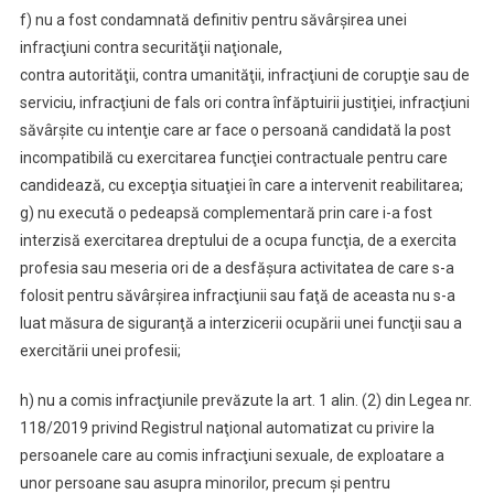
f) nu a fost condamnată definitiv pentru săvârşirea unei
infracţiuni contra securităţii naţionale,
contra autorităţii, contra umanităţii, infracţiuni de corupţie sau de
serviciu, infracţiuni de fals ori contra înfăptuirii justiţiei, infracţiuni
săvârşite cu intenţie care ar face o persoană candidată la post
incompatibilă cu exercitarea funcţiei contractuale pentru care
candidează, cu excepţia situaţiei în care a intervenit reabilitarea;
g) nu execută o pedeapsă complementară prin care i-a fost
interzisă exercitarea dreptului de a ocupa funcţia, de a exercita
profesia sau meseria ori de a desfăşura activitatea de care s-a
folosit pentru săvârşirea infracţiunii sau faţă de aceasta nu s-a
luat măsura de siguranţă a interzicerii ocupării unei funcţii sau a
exercitării unei profesii;
h) nu a comis infracţiunile prevăzute la art. 1 alin. (2) din Legea nr.
118/2019 privind Registrul naţional automatizat cu privire la
persoanele care au comis infracţiuni sexuale, de exploatare a
unor persoane sau asupra minorilor, precum şi pentru