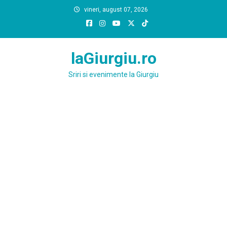
Skip
vineri, august 07, 2026
to
content
laGiurgiu.ro
Sriri si evenimente la Giurgiu