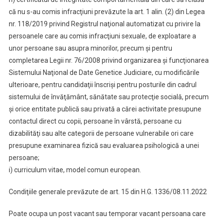
că nu s-au comis infracţiuni prevăzute la art. 1 alin. (2) din Legea
nr. 118/2019 privind Registrul naţional automatizat cu privire la
persoanele care au comis infracţiuni sexuale, de exploatare a
unor persoane sau asupra minorilor, precum şi pentru
completarea Legii nr. 76/2008 privind organizarea şi funcţionarea
Sistemului Naţional de Date Genetice Judiciare, cu modificările
ulterioare, pentru candidaţii înscrişi pentru posturile din cadrul
sistemului de învăţământ, sănătate sau protecţie socială, precum
şi orice entitate publică sau privată a cărei activitate presupune
contactul direct cu copii, persoane în vârstă, persoane cu
dizabilităţi sau alte categorii de persoane vulnerabile ori care
presupune examinarea fizică sau evaluarea psihologică a unei
persoane;
i) curriculum vitae, model comun european.
Condiţiile generale prevăzute de art. 15 din H.G. 1336/08.11.2022
Poate ocupa un post vacant sau temporar vacant persoana care