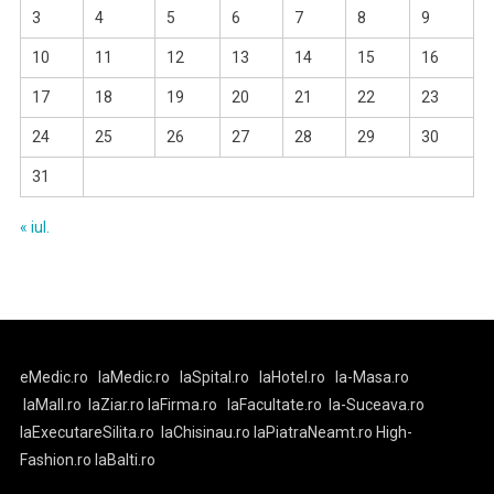
3
4
5
6
7
8
9
10
11
12
13
14
15
16
17
18
19
20
21
22
23
24
25
26
27
28
29
30
31
« iul.
eMedic.ro
laMedic.ro
laSpital.ro
laHotel.ro
la-Masa.ro
laMall.ro
laZiar.ro
laFirma.ro
laFacultate.ro
la-Suceava.ro
laExecutareSilita.ro
laChisinau.ro
laPiatraNeamt.ro
High-
Fashion.ro
laBalti.ro