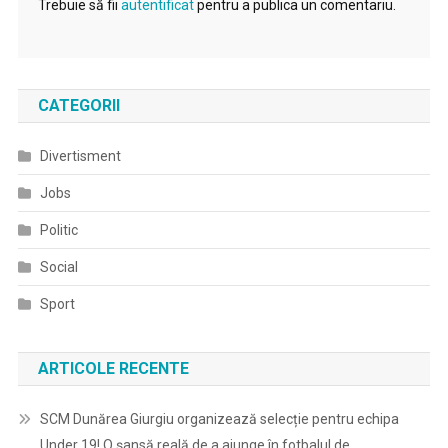
Trebuie să fii
autentificat
pentru a publica un comentariu.
CATEGORII
Divertisment
Jobs
Politic
Social
Sport
ARTICOLE RECENTE
SCM Dunărea Giurgiu organizează selecție pentru echipa
Under 19! O șansă reală de a ajunge în fotbalul de