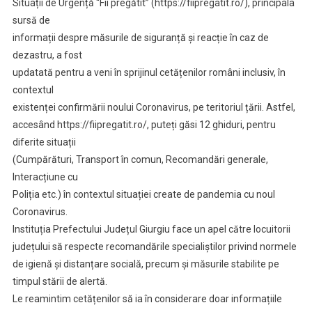
Situații de Urgență “Fii pregătit” (https://fiipregatit.ro/), principala
sursă de
informații despre măsurile de siguranță și reacție în caz de
dezastru, a fost
updatată pentru a veni în sprijinul cetățenilor români inclusiv, în
contextul
existenței confirmării noului Coronavirus, pe teritoriul țării. Astfel,
accesând https://fiipregatit.ro/, puteți găsi 12 ghiduri, pentru
diferite situații
(Cumpărături, Transport în comun, Recomandări generale,
Interacțiune cu
Poliția etc.) în contextul situației create de pandemia cu noul
Coronavirus.
Instituția Prefectului Județul Giurgiu face un apel către locuitorii
județului să respecte recomandările specialiștilor privind normele
de igienă și distanțare socială, precum și măsurile stabilite pe
timpul stării de alertă.
Le reamintim cetățenilor să ia în considerare doar informațiile