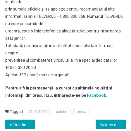
verificate
prin sursele oficiale și să apeleze pentru recomandări și alte
informații la linia TELVERDE – 0800.800.358. Numărul TELVERDE
nu este un număr de
urgență, este o linie telefonică alocată strict pentru informarea
cetățenilor.
Totodată, românii aflați în străinătate pot solicita informații
despre
prevenirea și combaterea virusului la linia special dedicată lor
+4021.320.20.20.
Apelați 112 doar în caz de urgență!
Pentru a fi în permanență la curent cu ultimele noutăți și
informații din orașul tău, urmărește-ne pe
Facebook
.
Tagged
22.06.2020
buletin
presa
Navigare
Buletin de presa 19.06.2020
Buletin de presa 03.07.2020