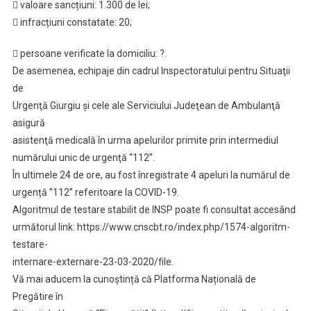
 valoare sancțiuni: 1.300 de lei;
 infracțiuni constatate: 20;
 persoane verificate la domiciliu: ?.
De asemenea, echipaje din cadrul Inspectoratului pentru Situaţii
de
Urgenţă Giurgiu şi cele ale Serviciului Judeţean de Ambulanţă
asigură
asistenţă medicală în urma apelurilor primite prin intermediul
numărului unic de urgenţă “112”.
În ultimele 24 de ore, au fost înregistrate 4 apeluri la numărul de
urgență ”112” referitoare la COVID-19.
Algoritmul de testare stabilit de INSP poate fi consultat accesând
următorul link: https://www.cnscbt.ro/index.php/1574-algoritm-
testare-
internare-externare-23-03-2020/file.
Vă mai aducem la cunoștință că Platforma Națională de
Pregătire în