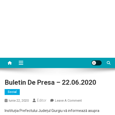
Buletin De Presa – 22.06.2020
Social
Editor
On
Iunie 22, 2020
Leave A Comment
Buletin
Instituția Prefectului Județul Giurgiu vă informează asupra
De