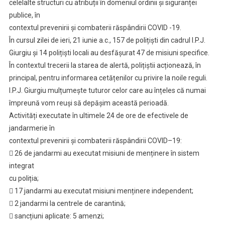
celelalte structuri cu atribuții în domeniul ordinii și siguranței
publice, în
contextul prevenirii și combaterii răspândirii COVID -19.
În cursul zilei de ieri, 21 iunie a.c., 157 de polițiști din cadrul I.P.J.
Giurgiu și 14 polițiști locali au desfășurat 47 de misiuni specifice.
În contextul trecerii la starea de alertă, polițiștii acționează, în
principal, pentru informarea cetățenilor cu privire la noile reguli.
I.P.J. Giurgiu mulțumește tuturor celor care au înțeles că numai
împreună vom reuși să depășim această perioadă.
Activități executate în ultimele 24 de ore de efectivele de
jandarmerie în
contextul prevenirii și combaterii răspândirii COVID–19:
 26 de jandarmi au executat misiuni de menținere în sistem
integrat
cu poliția;
 17 jandarmi au executat misiuni menținere independent;
 2 jandarmi la centrele de carantină;
 sancțiuni aplicate: 5 amenzi;