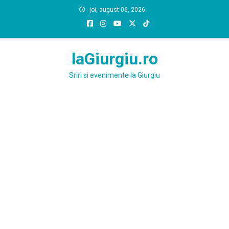
Skip
joi, august 06, 2026
to
content
laGiurgiu.ro
Sriri si evenimente la Giurgiu