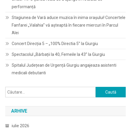
performanță
Stagiunea de Vară aduce muzica în inima orașului! Concertele
Fanfarei „Valahia” vă așteaptă în fiecare miercuri în Parcul
Alei
Concert Direcția 5 – „100% Directia 5” la Giurgiu
Spectacolul „Bărbații la 40, Femeile la 43” la Giurgiu
Spitalul Județean de Urgență Giurgiu angajeaza asistenti
medicali debutanti
Caută
după:
ARHIVE
iulie 2026