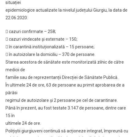
situației
Presa
epidemiologice actualizate la nivelul județului Giurgiu, la data de
–
22.06.2020:
22.06.2020
 cazuri confirmate – 258;
 cazuri vindecate și externate – 150;
 în carantină instituționalizată – 15 persoane;
 în autoizolare la domiciliu – 370 de persoane.
Starea acestora de sănătate este monitorizată zilnic de către
medicii de
familie sau de reprezentanții Direcției de Sănătate Publică.
În ultimele 24 de ore, 63 de persoane au primit aprobarea de a
părăsi
regimul de autoizolare și 2 persoane pe cel de carantinare.
Până în prezent, au fost testate 3.147 de persoane, dintre care
15 în
ultimele 24 de ore.
Polițiștii giurgiuveni continuă să acționeze integrat, împreună cu